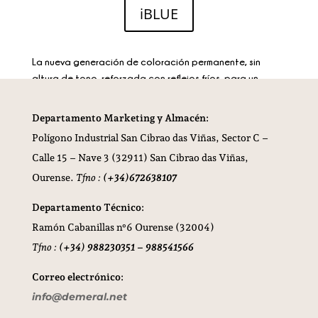
iBLUE
La nueva generación de coloración permanente, sin
altura de tono, reforzada con reflejos fríos, para un
resultado natural y ligero, perfectamente neutralizado.
Departamento Marketing y Almacén:
Polígono Industrial San Cibrao das Viñas,
Sector C –
Calle 15 – Nave 3 (32911) San Cibrao das Viñas,
Ourense.
Tfno :
(+34)672638107
Departamento Técnico:
Ramón Cabanillas nº6 Ourense (32004)
Tfno :
(+34) 988230351 – 988541566
Correo electrónico:
info@demeral.net