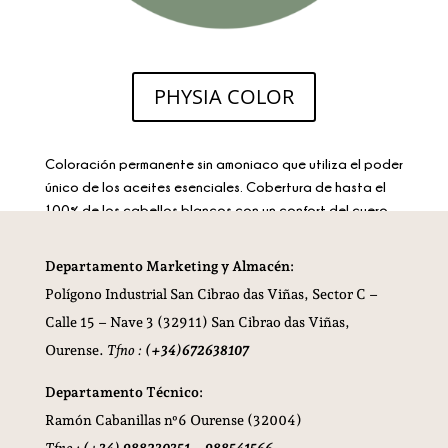
PHYSIA COLOR
Coloración permanente sin amoniaco que utiliza el poder
único de los aceites esenciales. Cobertura de hasta el
100% de los cabellos blancos con un confort del cuero
cabelludo y un acabado y brillo sublimes.
Departamento Marketing y Almacén:
Polígono Industrial San Cibrao das Viñas,
Sector C –
Calle 15 – Nave 3 (32911) San Cibrao das Viñas,
Ourense.
Tfno :
(+34)672638107
Departamento Técnico:
Ramón Cabanillas nº6 Ourense (32004)
Tfno :
(+34) 988230351 – 988541566