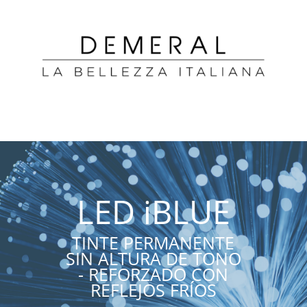
LED iBLUE
TINTE PERMANENTE
SIN ALTURA DE TONO
- REFORZADO CON
REFLEJOS FRÍOS