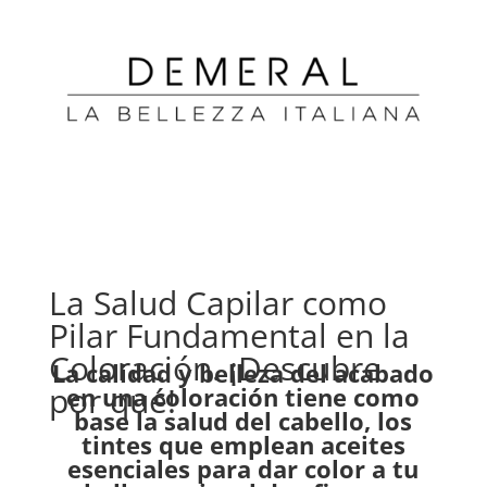
La Salud Capilar como
Pilar Fundamental en la
Coloración. ¡Descubre
La calidad y belleza del acabado
por qué!
en una coloración tiene como
base la salud del cabello, los
tintes que emplean aceites
esenciales para dar color a tu