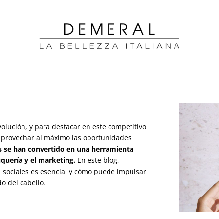
r Activo en las Redes Sociales.
olución, y para destacar en este competitivo
aprovechar al máximo las oportunidades
es se han convertido en una herramienta
uquería y el marketing.
En este blog,
s sociales es esencial y cómo puede impulsar
do del cabello.