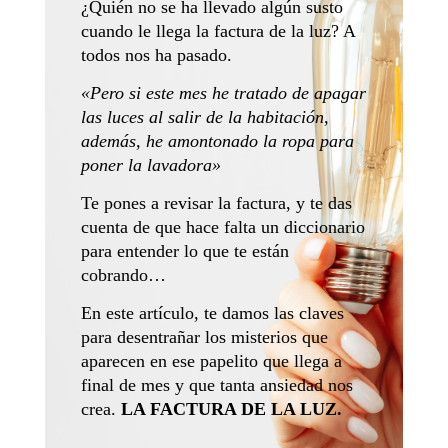
¿Quién no se ha llevado algún susto
cuando le llega la factura de la luz? A
todos nos ha pasado.
«Pero si este mes he tratado de apagar
las luces al salir de la habitación,
además, he amontonado la ropa para
poner la lavadora»
Te pones a revisar la factura, y te das
cuenta de que hace falta un diccionario
para entender lo que te están
cobrando…
En este artículo, te damos las claves
para desentrañar los misterios que
aparecen en ese papelito que llega a
final de mes y que tanta ansiedad nos
crea.
LA FACTURA DE LA LUZ.