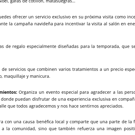
oel, gafas de cotillón, matasuegras…
uedes ofrecer un servicio exclusivo en su próxima visita como in
nte la campaña navideña para incentivar la visita al salón en ene
as de regalo especialmente diseñadas para la temporada, que se
de servicios que combinen varios tratamientos a un precio espec
o, maquillaje y manicura.
mientos:
Organiza un evento especial para agradecer a las per
 donde puedan disfrutar de una experiencia exclusiva en compañí
detalle que todos agradecemos y nos hace sentirnos apreciados.
a con una causa benéfica local y comparte que una parte de la 
da a la comunidad, sino que también refuerza una imagen posit